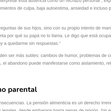
nterpretar esta ausencia como un rechazo personal”, ex
ntimientos de culpa, baja autoestima, ansiedad e inclus
preguntas de sus hijos, sino con su propio intento de m
unta por qué su papá no lo llama. Le digo que está ocu
oy a quedarme sin respuestas.”
den ser más sutiles: cambios de humor, problemas de c
es, el abandono puede manifestarse como aislamiento, re
no parental
ecuencias. La pensión alimenticia es un derecho irrenun
 legales, desde embargos hasta penas de prisión. Sin 