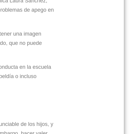
plica Laura Sánchez,
o problemas de apego en
antener una imagen
pado, que no puede
onducta en la escuela
beldía o incluso
ciable de los hijos, y
embargo, hacer valer