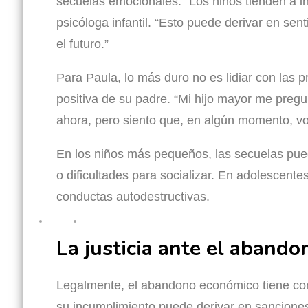
secuelas emocionales. “Los niños tienden a i
psicóloga infantil. “Esto puede derivar en se
el futuro.”
Para Paula, lo más duro no es lidiar con las 
positiva de su padre. “Mi hijo mayor me preg
ahora, pero siento que, en algún momento, v
En los niños más pequeños, las secuelas pue
o dificultades para socializar. En adolescent
conductas autodestructivas.
La justicia ante el abando
Legalmente, el abandono económico tiene cons
su incumplimiento puede derivar en sanciones