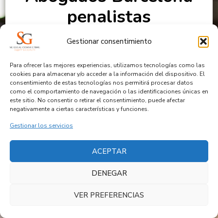
penalistas
especializados en
Gestionar consentimiento
estafas y apropiaciones
Para ofrecer las mejores experiencias, utilizamos tecnologías como las
indebidas
cookies para almacenar y/o acceder a la información del dispositivo. El
consentimiento de estas tecnologías nos permitirá procesar datos
como el comportamiento de navegación o las identificaciones únicas en
este sitio. No consentir o retirar el consentimiento, puede afectar
negativamente a ciertas características y funciones.
Gestionar los servicios
ACEPTAR
© Copyright 2026
SG LEGAL CONSULTING
. Todos los
derechos reservados.
Blossom Coach | Desarrollado por
DENEGAR
Blossom Themes
. Funciona con
WordPress
.
VER PREFERENCIAS