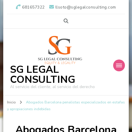
681657322
llsoto@sglegalconsulting.com
SG LEGAL
CONSULTING
Al servicio del cliente, al servicio del derecho
Inicio
Abogados Barcelona penalistas especializados en estafas
y apropiaciones indebidas
Abogados Barcelona