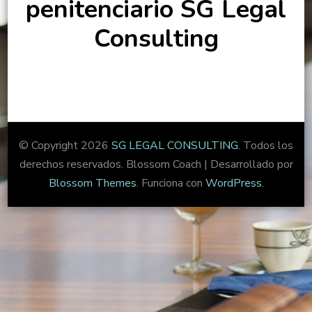
penitenciario SG Legal
Consulting
© Copyright 2026
SG LEGAL CONSULTING
. Todos los
derechos reservados.
Blossom Coach | Desarrollado por
Blossom Themes
. Funciona con
WordPress
.